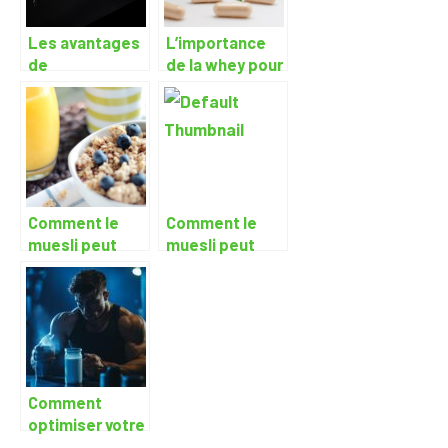
Les avantages
L’importance
de
de la whey pour
l’entrainement
une prise de
avec des poids
masse
et halteres
optimale
Comment le
Comment le
muesli peut
muesli peut
vous aider à
vous aider à
avoir de
avoir de
l’énergie tout
l’énergie tout
au long de la
au long de la
journée
journée
Comment
optimiser votre
prise de