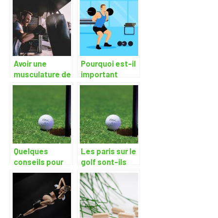
Avoir une
Pourquoi est-il
musculature de
important
rêve, comment
d’utiliser une
y parvenir ?
cage crossfit ?
Quelques
Les paris sur le
conseils pour
golf sont-ils
bien pratiquer
interessants ?
le golf