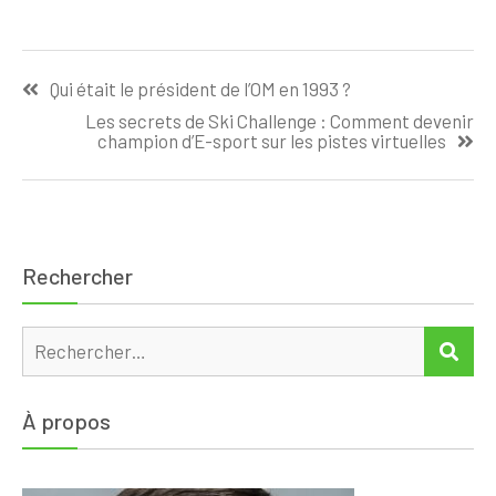
protéine whey
pour des
Navigation
résultats
Qui était le président de l’OM en 1993 ?
maximaux
de
Les secrets de Ski Challenge : Comment devenir
l’article
champion d’E-sport sur les pistes virtuelles
Rechercher
Rechercher :
REC
À propos