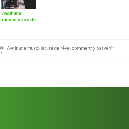
Avoir une
musculature de
rêve, comment
y parvenir ?
Navigation
Avoir une musculature de rêve, comment y parvenir
?
de
l’article