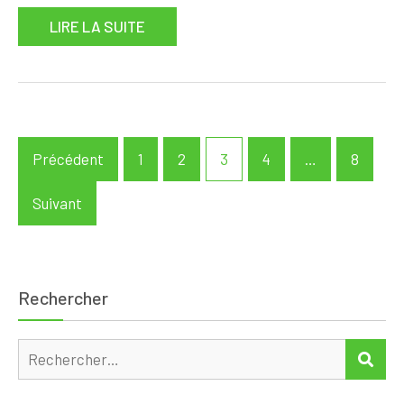
LIRE LA SUITE
Pagination
Précédent
1
2
3
4
…
8
des
publications
Suivant
Rechercher
Rechercher :
REC